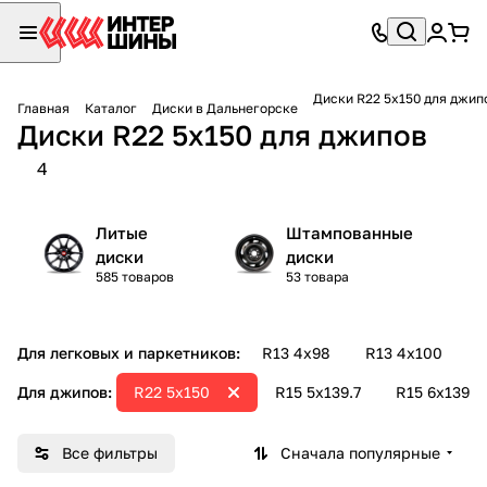
Диски R22 5х150 для джип
Главная
Каталог
Диски в Дальнегорске
Диски R22 5х150 для джипов
4
Литые
Штампованные
диски
диски
585 товаров
53 товара
Для легковых и паркетников:
R13 4х98
R13 4х100
R
Для джипов:
R22 5х150
R15 5х139.7
R15 6х139.7
Все фильтры
Сначала популярные