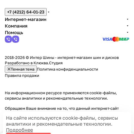
+7 (4212) 64-01-23
Интернет-магазин
Компания
Помощь
2018-2026 © Интер Шины - интернет-магазин шин и дисков
Разработано в
Клюква.Студия
Темная тема
Политика конфиденциальности
Правила продажи
На информационном ресурсе применяются
cookie-файлы,
сервисы аналитики и рекомендательные технологии
.
Обращаем Ваше внимание на то, что данный интернет-сайт
носит исключительно информационный характер и ни при каких
На сайте используются cookie-файлы, сервисы
условиях информационные материалы и цены, размещенные на
аналитики и рекомендательные технологии.
сайте, не являются публичной офертой, определяемой
Подробнее
положениями Статей 435 и 437 Гражданского кодекса РФ.