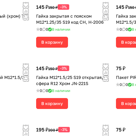
145 ₽
145 ₽
-3%
150 ₽
150 
ый (хром) TR
Гайка закрытая с пояском
Гайка за
М12*1.25/35 S19 код CH, H-2006
М12*1.5/3
0
0
В наличии
0
0
В 
В корзину
В корз
145 ₽
75 ₽
-3%
150 ₽
й М12*1.5/37
Гайка М12*1.5/25 S19 открытая,
Пакет PI
сфера R12 Хром JN-221S
0
0
В 
0
0
В наличии
В корзину
В корз
195 ₽
75 ₽
-3%
200 ₽