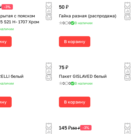
50 ₽
-3%
₽
крытая с пояском
Гайка разная (распродажа)
5 S21 H- 1707 Хром
0
0
В наличии
наличии
ину
В корзину
75 ₽
RELLI белый
Пакет GISLAVED белый
наличии
0
0
В наличии
ину
В корзину
145 ₽
-3%
150 ₽