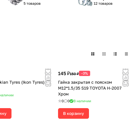
5 товаров
12 товаров
145 ₽
-3%
150 ₽
ian Tyres (Ikon Tyres)
Гайка закрытая с пояском
М12*1.5/35 S19 TOYOTA H-2007
Хром
наличии
0
0
В наличии
ину
В корзину