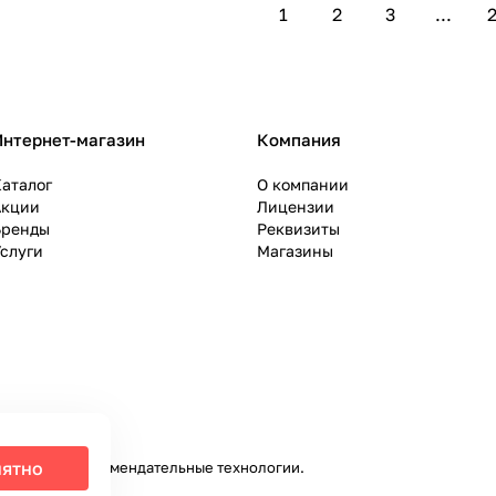
1
2
3
...
2
Интернет-магазин
Компания
аталог
О компании
Акции
Лицензии
Бренды
Реквизиты
слуги
Магазины
ятно
налитики и рекомендательные технологии
.