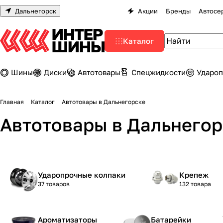
Дальнегорск
Акции
Бренды
Автосе
Каталог
Шины
Диски
Автотовары
Спецжидкости
Удароп
Главная
Каталог
Автотовары в Дальнегорске
Автотовары в Дальнегор
Ударопрочные колпаки
Крепеж
37 товаров
132 товара
Ароматизаторы
Батарейки