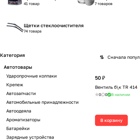
41 товар
7 товаров
Щетки стеклоочистителя
74 товара
Категория
Сначала попу
Автотовары
Ударопрочные колпаки
50 ₽
Крепеж
Вентиль б\к TR 414
Автозапчасти
0
0
В наличии
Автомобильные принадлежности
Автоодеяла
Ароматизаторы
В корзину
Батарейки
Зарядные устройства