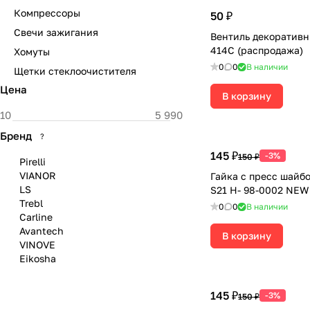
Компрессоры
50 ₽
Свечи зажигания
Вентиль декоративн
414С (распродажа)
Хомуты
0
0
В наличии
Щетки стеклоочистителя
Цена
В корзину
Бренд
?
145 ₽
-3%
150 ₽
Pirelli
VIANOR
Гайка с пресс шайбо
LS
S21 H- 98-0002 NEW
Trebl
0
0
В наличии
Carline
Avantech
В корзину
VINOVE
Eikosha
145 ₽
-3%
150 ₽