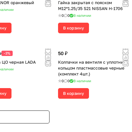
VANOR оранжевый
Гайка закрытая с пояском
М12*1.25/35 S21 NISSAN H-1706
наличии
0
0
В наличии
ину
В корзину
50 ₽
-3%
₽
 ЦО черная LADA
Колпачки на вентиля с уплотнит.
кольцом пластмассовые черные
наличии
(комплект 4шт.)
0
0
В наличии
ину
В корзину