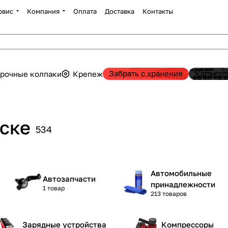
рвис
Компания
Оплата
Доставка
Контакты
Забрать с хранения
Калькул
рочные колпаки
Крепеж
ске
534
Автомобильные
Автозапчасти
принадлежности
1 товар
213 товаров
Зарядные устройства
Компрессоры