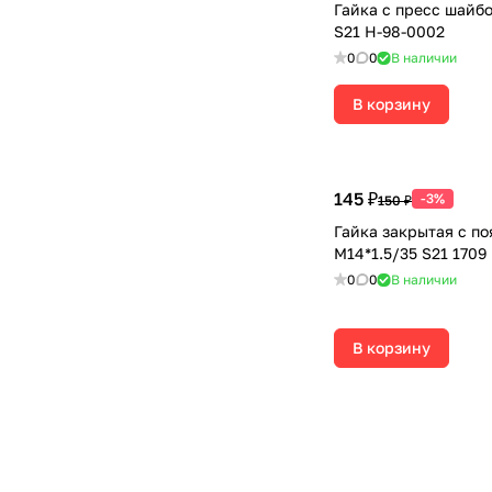
Гайка с пресс шайбо
S21 H-98-0002
0
0
В наличии
В корзину
145 ₽
-3%
150 ₽
Гайка закрытая с п
М14*1.5/35 S21 1709
0
0
В наличии
В корзину