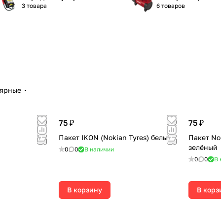
3 товара
6 товаров
лярные
75 ₽
75 ₽
Пакет IKON (Nokian Tyres) белый
Пакет Nok
зелёный
0
0
В наличии
0
0
В 
В корзину
В корз