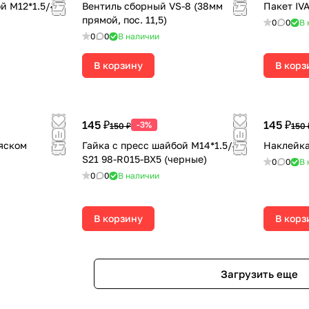
й М12*1.5/47
Вентиль сборный VS-8 (38мм
Пакет I
прямой, пос. 11,5)
0
0
В 
0
0
В наличии
В корзину
В корз
145 ₽
145 ₽
-3%
150 ₽
150 
ояском
Гайка с пресс шайбой М14*1.5/47
Наклейка
S21 98-R015-BX5 (черные)
0
0
В 
0
0
В наличии
В корзину
В корз
Загрузить еще