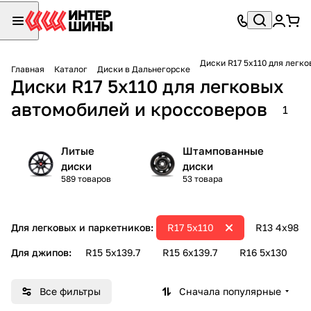
Диски R17 5х1
Главная
Каталог
Диски в Дальнегорске
Диски R17 5х110 для легковых
автомобилей и кроссоверов
1
Литые
Штампованные
диски
диски
589 товаров
53 товара
Для легковых и паркетников:
R17 5х110
R13 4х98
Для джипов:
R15 5х139.7
R15 6х139.7
R16 5х130
Все фильтры
Сначала популярные