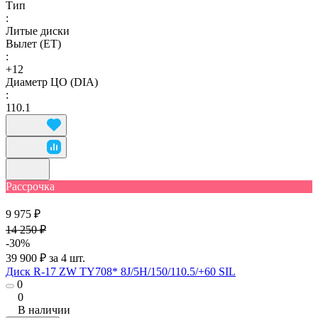
Тип
:
Литые диски
Вылет (ET)
:
+12
Диаметр ЦО (DIA)
:
110.1
Рассрочка
9 975 ₽
14 250 ₽
-30%
39 900 ₽ за 4 шт.
Диск R-17 ZW TY708* 8J/5H/150/110.5/+60 SIL
0
0
В наличии