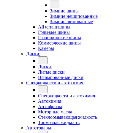
Зимние шины
Зимние нешипованные
Зимние шипованные
All terrain шины
Грязевые шины
Разноширокие шины
Коммерческие шины
Камеры
Диски
Диски
Литые диски
Штампованные диски
Спецжидкости и автохимия
Спецжидкости и автохимия
Автохимия
Антифризы
Моторные масла
Стеклоомывающая жидкость
Тормозная жидкость
Автотовары