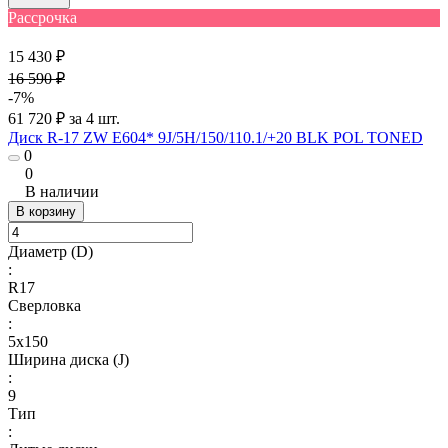
Рассрочка
15 430 ₽
16 590 ₽
-7%
61 720 ₽ за 4 шт.
Диск R-17 ZW E604* 9J/5H/150/110.1/+20 BLK POL TONED
0
0
В наличии
В корзину
Диаметр (D)
:
R17
Сверловка
:
5х150
Ширина диска (J)
:
9
Тип
: