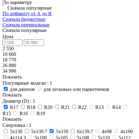
По параметру
Сначала популярные
По алфавиту от А до Я
Сначала бюджетные
Сначала премиальные
Сначала популярные
Цена
2 550
10 660
18 770
26 880
34 990
Показать
Популярные модели
: 1
для джипов
для легковых или паркетников
Показать
Диаметр (D)
: 1
R17
R18
R20
R21
R22
R13
R14
R15
R16
R19
Показать
Сверловка
: 1
5х130
5х139.7
5х150
6х139.7
4х98
4х100
4х114.3
5х100
5x105
5х108
5х110
5х112