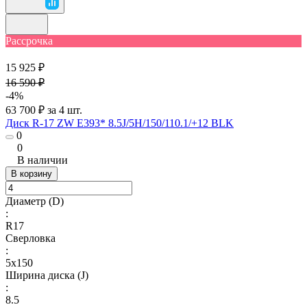
Рассрочка
15 925 ₽
16 590 ₽
-4%
63 700 ₽ за 4 шт.
Диск R-17 ZW E393* 8.5J/5H/150/110.1/+12 BLK
0
0
В наличии
В корзину
Диаметр (D)
:
R17
Сверловка
:
5х150
Ширина диска (J)
:
8.5