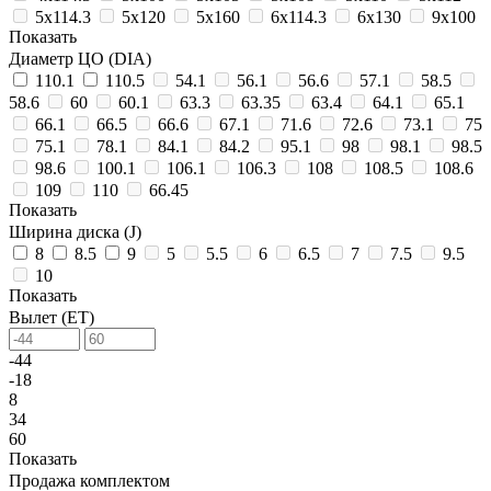
5х114.3
5х120
5х160
6х114.3
6х130
9х100
Показать
Диаметр ЦО (DIA)
110.1
110.5
54.1
56.1
56.6
57.1
58.5
58.6
60
60.1
63.3
63.35
63.4
64.1
65.1
66.1
66.5
66.6
67.1
71.6
72.6
73.1
75
75.1
78.1
84.1
84.2
95.1
98
98.1
98.5
98.6
100.1
106.1
106.3
108
108.5
108.6
109
110
66.45
Показать
Ширина диска (J)
8
8.5
9
5
5.5
6
6.5
7
7.5
9.5
10
Показать
Вылет (ET)
-44
-18
8
34
60
Показать
Продажа комплектом