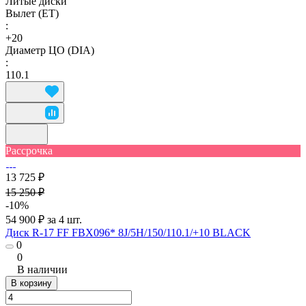
Литые диски
Вылет (ET)
:
+20
Диаметр ЦО (DIA)
:
110.1
Рассрочка
13 725 ₽
15 250 ₽
-10%
54 900 ₽ за 4 шт.
Диск R-17 FF FBX096* 8J/5H/150/110.1/+10 BLACK
0
0
В наличии
В корзину