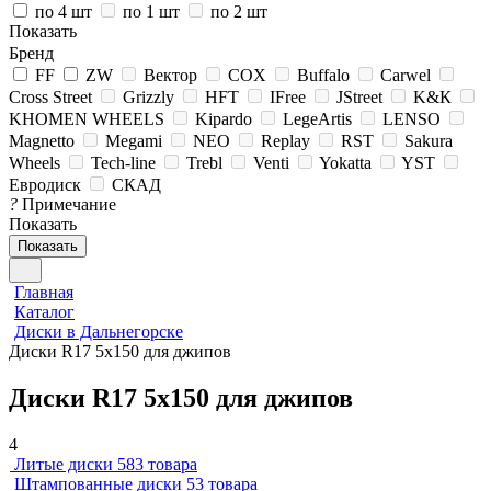
по 4 шт
по 1 шт
по 2 шт
Показать
Бренд
FF
ZW
Вектор
COX
Buffalo
Carwel
Cross Street
Grizzly
HFT
IFree
JStreet
K&К
KHOMEN WHEELS
Kipardo
LegeArtis
LENSO
Magnetto
Megami
NEO
Replay
RST
Sakura
Wheels
Tech-line
Trebl
Venti
Yokatta
YST
Евродиск
СКАД
?
Примечание
Показать
Показать
Главная
Каталог
Диски в Дальнегорске
Диски R17 5х150 для джипов
Диски R17 5х150 для джипов
4
Литые диски
583 товара
Штампованные диски
53 товара