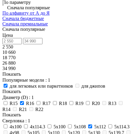
По параметру
Сначала популярные
По алфавиту от А до Я
Сначала бюджетные
Сначала премиальные
Сначала популярные
Цена
2 550
10 660
18 770
26 880
34 990
Показать
Популярные модели
: 1
для легковых или паркетников
для джипов
Показать
Диаметр (D)
: 1
R15
R16
R17
R18
R19
R20
R13
R14
R21
R22
Показать
Сверловка
: 1
4х100
4х114.3
5х100
5х108
5х112
5х114.3
4х98
5x105
5х110
5х120
5х130
5х139.7