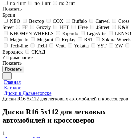
по 4 шт
по 1 шт
по 2 шт
Показать
Бренд
NEO
Вектор
COX
Buffalo
Carwel
Cross
Street
FF
Grizzly
HFT
IFree
JStreet
K&К
KHOMEN WHEELS
Kipardo
LegeArtis
LENSO
Magnetto
Megami
Replay
RST
Sakura Wheels
Tech-line
Trebl
Venti
Yokatta
YST
ZW
Евродиск
СКАД
?
Примечание
Показать
Показать
Главная
Каталог
Диски в Дальнегорске
Диски R16 5х112 для легковых автомобилей и кроссоверов
Диски R16 5х112 для легковых
автомобилей и кроссоверов
1