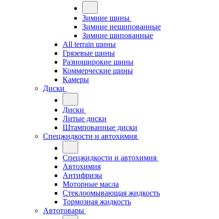
Зимние шины
Зимние нешипованные
Зимние шипованные
All terrain шины
Грязевые шины
Разноширокие шины
Коммерческие шины
Камеры
Диски
Диски
Литые диски
Штампованные диски
Спецжидкости и автохимия
Спецжидкости и автохимия
Автохимия
Антифризы
Моторные масла
Стеклоомывающая жидкость
Тормозная жидкость
Автотовары