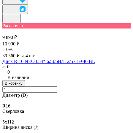
Рассрочка
9 890 ₽
10 990 ₽
-10%
39 560 ₽ за 4 шт.
Диск R-16 NEO 654* 6.5J/5H/112/57.1/+46 BL
0
0
В наличии
В корзину
Диаметр (D)
:
R16
Сверловка
:
5х112
Ширина диска (J)
: