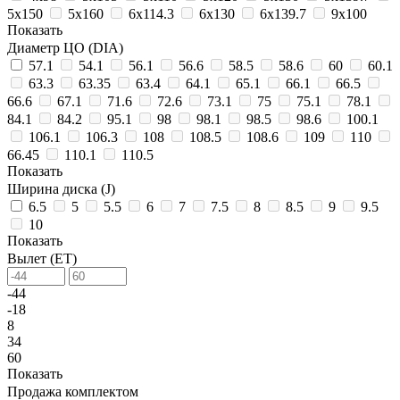
5х150
5х160
6х114.3
6х130
6х139.7
9х100
Показать
Диаметр ЦО (DIA)
57.1
54.1
56.1
56.6
58.5
58.6
60
60.1
63.3
63.35
63.4
64.1
65.1
66.1
66.5
66.6
67.1
71.6
72.6
73.1
75
75.1
78.1
84.1
84.2
95.1
98
98.1
98.5
98.6
100.1
106.1
106.3
108
108.5
108.6
109
110
66.45
110.1
110.5
Показать
Ширина диска (J)
6.5
5
5.5
6
7
7.5
8
8.5
9
9.5
10
Показать
Вылет (ET)
-44
-18
8
34
60
Показать
Продажа комплектом