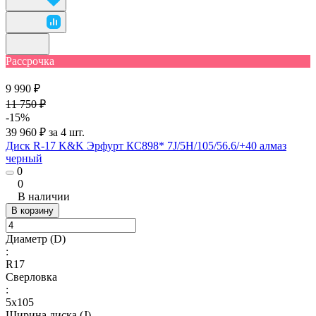
Рассрочка
9 990 ₽
11 750 ₽
-15%
39 960 ₽ за 4 шт.
Диск R-17 K&K Эрфурт КС898* 7J/5H/105/56.6/+40 алмаз
черный
0
0
В наличии
В корзину
Диаметр (D)
:
R17
Сверловка
:
5x105
Ширина диска (J)