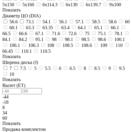
5х150
5х160
6х114.3
6х130
6х139.7
9х100
Показать
Диаметр ЦО (DIA)
56.6
73.1
54.1
56.1
57.1
58.5
58.6
60
60.1
63.3
63.35
63.4
64.1
65.1
66.1
66.5
66.6
67.1
71.6
72.6
75
75.1
78.1
84.1
84.2
95.1
98
98.1
98.5
98.6
100.1
106.1
106.3
108
108.5
108.6
109
110
66.45
110.1
110.5
Показать
Ширина диска (J)
7
7.5
5
5.5
6
6.5
8
8.5
9
9.5
10
Показать
Вылет (ET)
-44
-18
8
34
60
Показать
Продажа комплектом