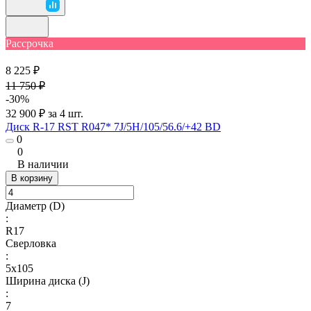
Рассрочка
8 225 ₽
11 750 ₽
-30%
32 900 ₽ за 4 шт.
Диск R-17 RST R047* 7J/5H/105/56.6/+42 BD
0
0
В наличии
В корзину
Диаметр (D)
:
R17
Сверловка
:
5x105
Ширина диска (J)
:
7