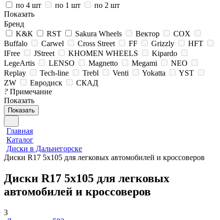
по 4 шт
по 1 шт
по 2 шт
Показать
Бренд
K&К
RST
Sakura Wheels
Вектор
COX
Buffalo
Carwel
Cross Street
FF
Grizzly
HFT
IFree
JStreet
KHOMEN WHEELS
Kipardo
LegeArtis
LENSO
Magnetto
Megami
NEO
Replay
Tech-line
Trebl
Venti
Yokatta
YST
ZW
Евродиск
СКАД
?
Примечание
Показать
Показать
Главная
Каталог
Диски в Дальнегорске
Диски R17 5x105 для легковых автомобилей и кроссоверов
Диски R17 5x105 для легковых
автомобилей и кроссоверов
3