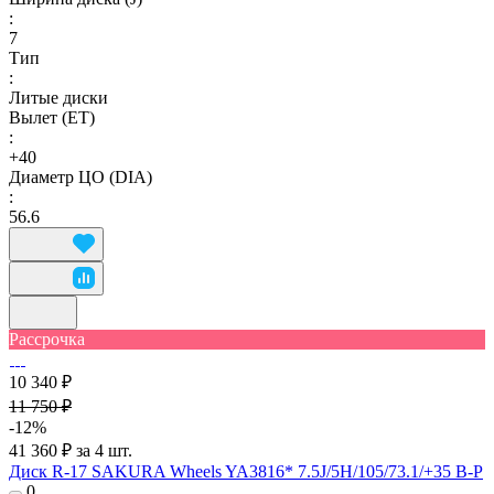
:
7
Тип
:
Литые диски
Вылет (ET)
:
+40
Диаметр ЦО (DIA)
:
56.6
Рассрочка
10 340 ₽
11 750 ₽
-12%
41 360 ₽ за 4 шт.
Диск R-17 SAKURA Wheels YA3816* 7.5J/5H/105/73.1/+35 B-P
0