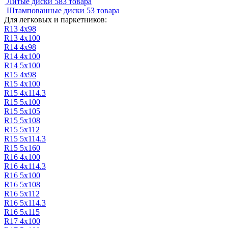
Литые диски
583 товара
Штампованные диски
53 товара
Для легковых и паркетников:
R13 4х98
R13 4х100
R14 4х98
R14 4х100
R14 5х100
R15 4х98
R15 4х100
R15 4х114.3
R15 5х100
R15 5x105
R15 5х108
R15 5х112
R15 5х114.3
R15 5х160
R16 4х100
R16 4х114.3
R16 5х100
R16 5х108
R16 5х112
R16 5х114.3
R16 5х115
R17 4х100