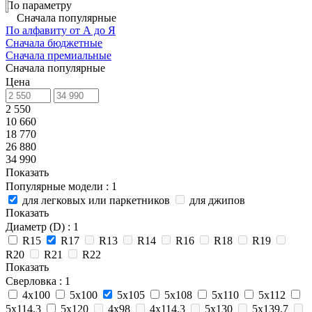
По параметру
Сначала популярные
По алфавиту от А до Я
Сначала бюджетные
Сначала премиальные
Сначала популярные
Цена
2 550
10 660
18 770
26 880
34 990
Показать
Популярные модели
: 1
для легковых или паркетников
для джипов
Показать
Диаметр (D)
: 1
R15
R17
R13
R14
R16
R18
R19
R20
R21
R22
Показать
Сверловка
: 1
4х100
5х100
5x105
5х108
5х110
5х112
5х114.3
5х120
4х98
4х114.3
5х130
5х139.7