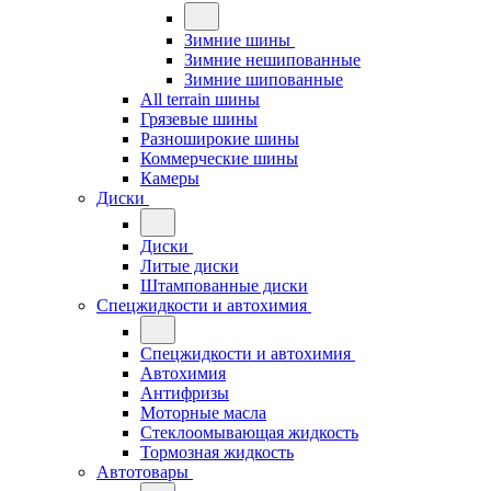
Зимние шины
Зимние нешипованные
Зимние шипованные
All terrain шины
Грязевые шины
Разноширокие шины
Коммерческие шины
Камеры
Диски
Диски
Литые диски
Штампованные диски
Спецжидкости и автохимия
Спецжидкости и автохимия
Автохимия
Антифризы
Моторные масла
Стеклоомывающая жидкость
Тормозная жидкость
Автотовары