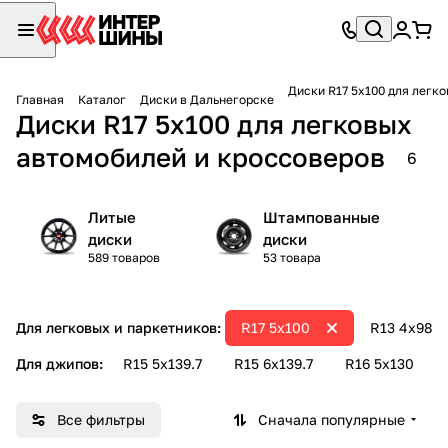
Диски R17 5х
Главная
Каталог
Диски в Дальнегорске
Диски R17 5х100 для легковых
автомобилей и кроссоверов
6
Литые
Штампованные
диски
диски
589 товаров
53 товара
Для легковых и паркетников:
R17 5х100
R13 4х98
Для джипов:
R15 5х139.7
R15 6х139.7
R16 5х130
Все фильтры
Сначала популярные