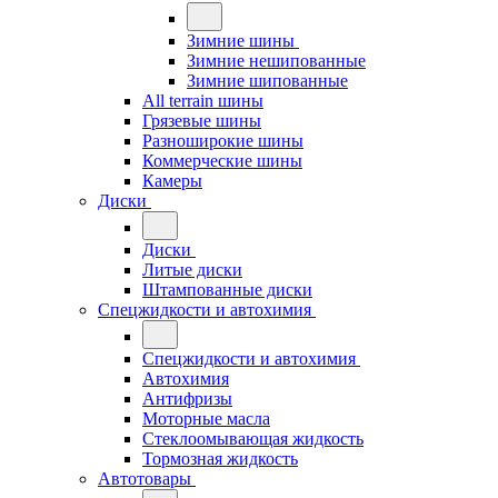
Зимние шины
Зимние нешипованные
Зимние шипованные
All terrain шины
Грязевые шины
Разноширокие шины
Коммерческие шины
Камеры
Диски
Диски
Литые диски
Штампованные диски
Спецжидкости и автохимия
Спецжидкости и автохимия
Автохимия
Антифризы
Моторные масла
Стеклоомывающая жидкость
Тормозная жидкость
Автотовары