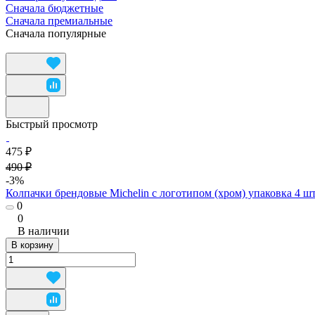
Сначала бюджетные
Сначала премиальные
Сначала популярные
Быстрый просмотр
475 ₽
490 ₽
-3%
Колпачки брендовые Michelin c логотипом (хром) упаковка 4 ш
0
0
В наличии
В корзину