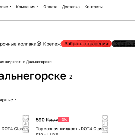
рвис
Компания
Оплата
Доставка
Контакты
Забрать с хранения
Калькул
рочные колпаки
Крепеж
ая жидкость в Дальнегорске
альнегорске
2
лярные
590 ₽
-3%
610 ₽
 DOT4 Class 6
Тормозная жидкость DOT4 Class 6
910 г LUXE