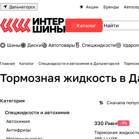
Дальнегорск
Акции
Бренды
Автосе
Каталог
Шины
Диски
Автотовары
Спецжидкости
Удароп
Главная
Каталог
Спецжидкости и автохимия в Дальнегорске
Тормозн
Тормозная жидкость в Д
Категория
Сначала попу
Спецжидкости и автохимия
Автохимия
330 ₽
-3%
340 ₽
Антифризы
Тормозная жидкость
Моторные масла
455 г LUXE