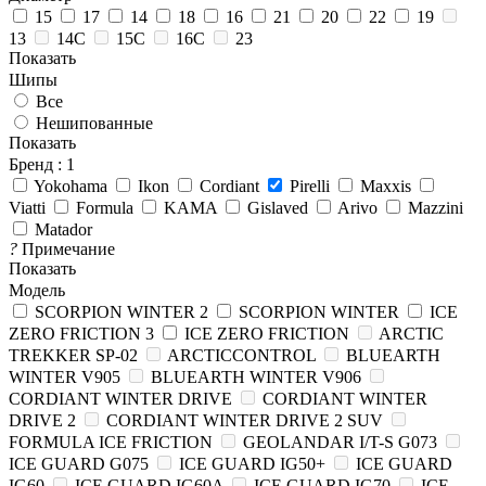
15
17
14
18
16
21
20
22
19
13
14C
15C
16C
23
Показать
Шипы
Все
Нешипованные
Показать
Бренд
: 1
Yokohama
Ikon
Cordiant
Pirelli
Maxxis
Viatti
Formula
KAMA
Gislaved
Arivo
Mazzini
Matador
?
Примечание
Показать
Модель
SCORPION WINTER 2
SCORPION WINTER
ICE
ZERO FRICTION 3
ICE ZERO FRICTION
ARCTIC
TREKKER SP-02
ARCTICCONTROL
BLUEARTH
WINTER V905
BLUEARTH WINTER V906
CORDIANT WINTER DRIVE
CORDIANT WINTER
DRIVE 2
CORDIANT WINTER DRIVE 2 SUV
FORMULA ICE FRICTION
GEOLANDAR I/T-S G073
ICE GUARD G075
ICE GUARD IG50+
ICE GUARD
IG60
ICE GUARD IG60A
ICE GUARD IG70
ICE