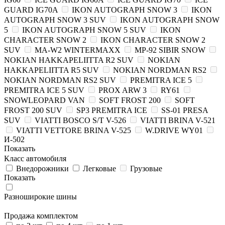
GUARD IG70A
IKON AUTOGRAPH SNOW 3
IKON
AUTOGRAPH SNOW 3 SUV
IKON AUTOGRAPH SNOW
5
IKON AUTOGRAPH SNOW 5 SUV
IKON
CHARACTER SNOW 2
IKON CHARACTER SNOW 2
SUV
MA-W2 WINTERMAXX
MP-92 SIBIR SNOW
NOKIAN HAKKAPELIITTA R2 SUV
NOKIAN
HAKKAPELIITTA R5 SUV
NOKIAN NORDMAN RS2
NOKIAN NORDMAN RS2 SUV
PREMITRA ICE 5
PREMITRA ICE 5 SUV
PROX ARW 3
RY61
SNOWLEOPARD VAN
SOFT FROST 200
SOFT
FROST 200 SUV
SP3 PREMITRA ICE
SS-01 PRESA
SUV
VIATTI BOSCO S/T V-526
VIATTI BRINA V-521
VIATTI VETTORE BRINA V-525
W.DRIVE WY01
И-502
Показать
Класс автомобиля
Внедорожники
Легковые
Грузовые
Показать
Разноширокие шины
Продажа комплектом