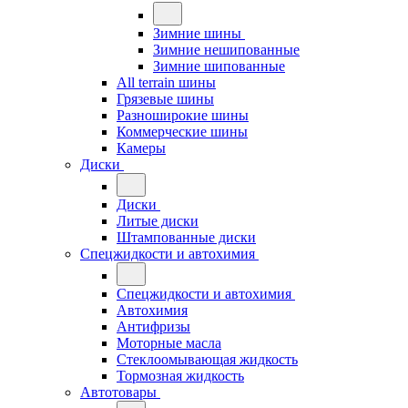
Зимние шины
Зимние нешипованные
Зимние шипованные
All terrain шины
Грязевые шины
Разноширокие шины
Коммерческие шины
Камеры
Диски
Диски
Литые диски
Штампованные диски
Спецжидкости и автохимия
Спецжидкости и автохимия
Автохимия
Антифризы
Моторные масла
Стеклоомывающая жидкость
Тормозная жидкость
Автотовары