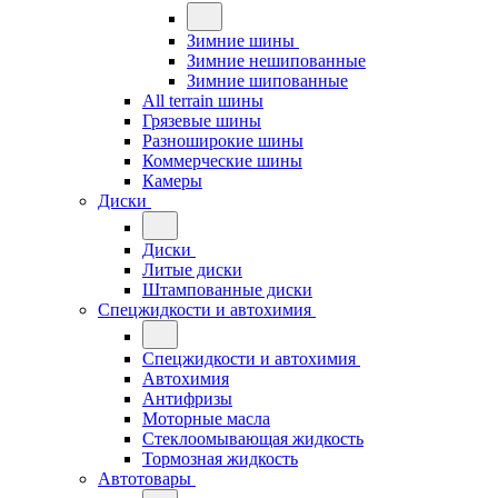
Зимние шины
Зимние нешипованные
Зимние шипованные
All terrain шины
Грязевые шины
Разноширокие шины
Коммерческие шины
Камеры
Диски
Диски
Литые диски
Штампованные диски
Спецжидкости и автохимия
Спецжидкости и автохимия
Автохимия
Антифризы
Моторные масла
Стеклоомывающая жидкость
Тормозная жидкость
Автотовары