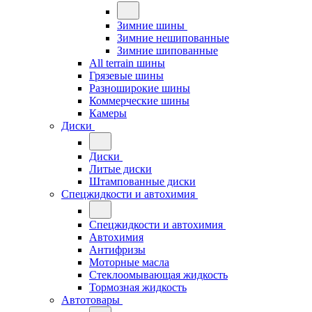
Зимние шины
Зимние нешипованные
Зимние шипованные
All terrain шины
Грязевые шины
Разноширокие шины
Коммерческие шины
Камеры
Диски
Диски
Литые диски
Штампованные диски
Спецжидкости и автохимия
Спецжидкости и автохимия
Автохимия
Антифризы
Моторные масла
Стеклоомывающая жидкость
Тормозная жидкость
Автотовары