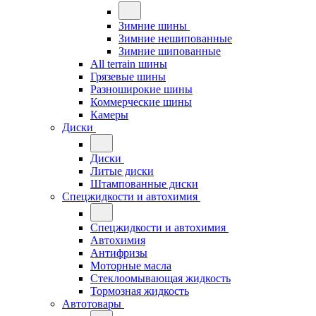
Зимние шины
Зимние нешипованные
Зимние шипованные
All terrain шины
Грязевые шины
Разноширокие шины
Коммерческие шины
Камеры
Диски
Диски
Литые диски
Штампованные диски
Спецжидкости и автохимия
Спецжидкости и автохимия
Автохимия
Антифризы
Моторные масла
Стеклоомывающая жидкость
Тормозная жидкость
Автотовары