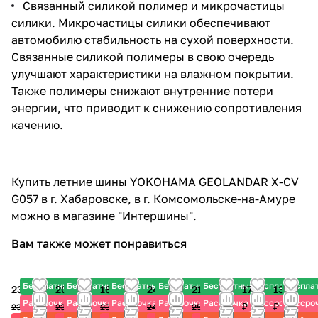
Связанный силикой полимер и микрочастицы
силики. Микрочастицы силики обеспечивают
автомобилю стабильность на сухой поверхности.
Связанные силикой полимеры в свою очередь
улучшают характеристики на влажном покрытии.
Также полимеры снижают внутренние потери
энергии, что приводит к снижению сопротивления
качению.
Купить летние шины YOKOHAMA GEOLANDAR X-CV
G057 в г. Хабаровске, в г. Комсомольске-на-Амуре
можно в магазине "Интершины".
Вам также может понравиться
Бесплатный шиномонтаж
Бесплатный шиномонтаж
Бесплатный шиномонтаж
Бесплатный шиномонтаж
Бесплатный шиномонтаж
Бесплатный ш
Беспла
23 120 ₽
20 870 ₽
16 770 ₽
24 095 ₽
21 310 ₽
17 930
13 950
Рассрочка
Рассрочка
Рассрочка
Рассрочка
Рассрочка
Рассрочка
Рассро
₽
₽
23 835 ₽
23 190 ₽
23 960 ₽
24 840 ₽
25 070 ₽