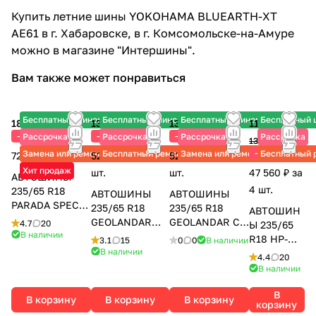
Купить летние шины YOKOHAMA BLUEARTH-XT
AE61 в г. Хабаровске, в г. Комсомольске-на-Амуре
можно в магазине "Интершины".
Вам также может понравиться
Бесплатный шиномонтаж
Бесплатный шиномонтаж
Бесплатный шиномонтаж
Бесплатный
18 240 ₽
13 180 ₽
13 035 ₽
11 890 ₽
18 805 ₽
18 830 ₽
18 620 ₽
-3%
-30%
-30%
Рассрочка
Рассрочка
Рассрочка
Рассрочка
13 990 ₽
-15%
Замена или ремонт
Бесплатный ремонт
Замена или ремонт
Бесплатный 
72 960 ₽ за 4 шт.
52 720 ₽ за 4
52 140 ₽ за 4
Хит продаж
шт.
шт.
47 560 ₽ за
АВТОШИНЫ
4 шт.
235/65 R18
АВТОШИНЫ
АВТОШИНЫ
PARADA SPEC-X
235/65 R18
235/65 R18
АВТОШИН
PA02 106H
GEOLANDAR
GEOLANDAR CV
4.7
20
Ы 235/65
YOKOHAMA
В наличии
G98EV 106H
G058 106V
R18 HP-M3
3.1
15
0
0
В наличии
YOKOHAMA
YOKOHAMA
В наличии
106V
4.4
20
MAXXIS
В наличии
В
В корзину
В корзину
В корзину
корзину