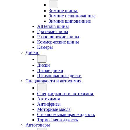
Зимние шины
Зимние нешипованные
Зимние шипованные
All terrain шины
Грязевые шины
Разноширокие шины
Коммерческие шины
Камеры
Диски
Диски
Литые диски
Штампованные диски
Спецжидкости и автохимия
Спецжидкости и автохимия
Автохимия
Антифризы
Моторные масла
Стеклоомывающая жидкость
Тормозная жидкость
Автотовары