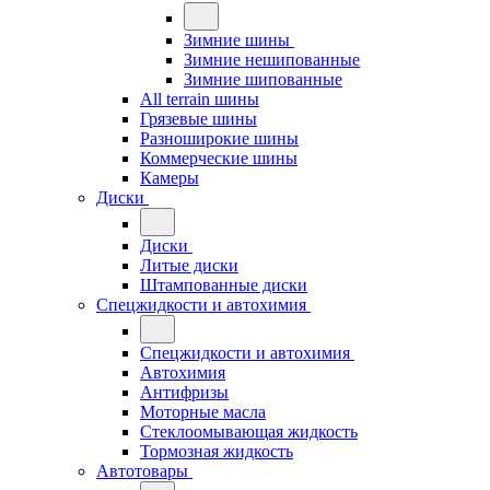
Зимние шины
Зимние нешипованные
Зимние шипованные
All terrain шины
Грязевые шины
Разноширокие шины
Коммерческие шины
Камеры
Диски
Диски
Литые диски
Штампованные диски
Спецжидкости и автохимия
Спецжидкости и автохимия
Автохимия
Антифризы
Моторные масла
Стеклоомывающая жидкость
Тормозная жидкость
Автотовары