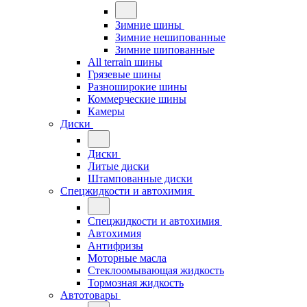
Зимние шины
Зимние нешипованные
Зимние шипованные
All terrain шины
Грязевые шины
Разноширокие шины
Коммерческие шины
Камеры
Диски
Диски
Литые диски
Штампованные диски
Спецжидкости и автохимия
Спецжидкости и автохимия
Автохимия
Антифризы
Моторные масла
Стеклоомывающая жидкость
Тормозная жидкость
Автотовары