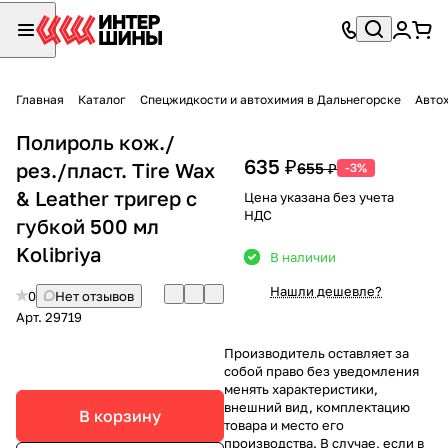
Главная
Каталог
Спецжидкости и автохимия в Дальнегорске
Авто
Полироль кож./
635 ₽
рез./пласт. Tire Wax
655 ₽
-3%
& Leather тригер с
Цена указана без учета
НДС
губкой 500 мл
Kolibriya
В наличии
Нашли дешевле?
0
Нет отзывов
Арт.
29719
Производитель оставляет за
собой право без уведомления
менять характеристики,
внешний вид, комплектацию
В корзину
товара и место его
производства. В случае, если в