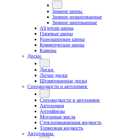
Зимние шины
Зимние нешипованные
Зимние шипованные
All terrain шины
Грязевые шины
Разноширокие шины
Коммерческие шины
Камеры
Диски
Диски
Литые диски
Штампованные диски
Спецжидкости и автохимия
Спецжидкости и автохимия
Автохимия
Антифризы
Моторные масла
Стеклоомывающая жидкость
Тормозная жидкость
Автотовары